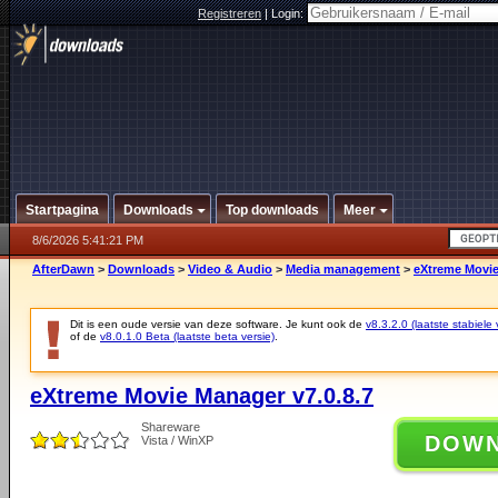
Registreren
|
Login:
Startpagina
Downloads
Top downloads
Meer
8/6/2026 5:41:21 PM
AfterDawn
>
Downloads
>
Video & Audio
>
Media management
>
eXtreme Movie
Dit is een oude versie van deze software. Je kunt ook de
v8.3.2.0 (laatste stabiele 
of de
v8.0.1.0 Beta (laatste beta versie)
.
eXtreme Movie Manager v7.0.8.7
Shareware
DOW
Vista / WinXP