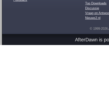
Top Downloads
Discussie
Vraag en Antwoo
Nieuws2.nl
© 1999-2026
AfterDawn is p