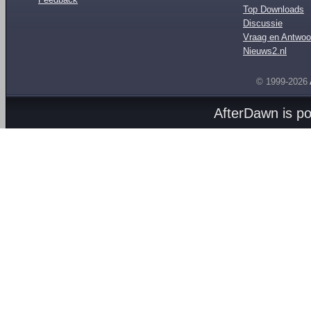
Top Downloads
Discussie
Vraag en Antwoo
Nieuws2.nl
© 1999-2026
AfterDawn is p