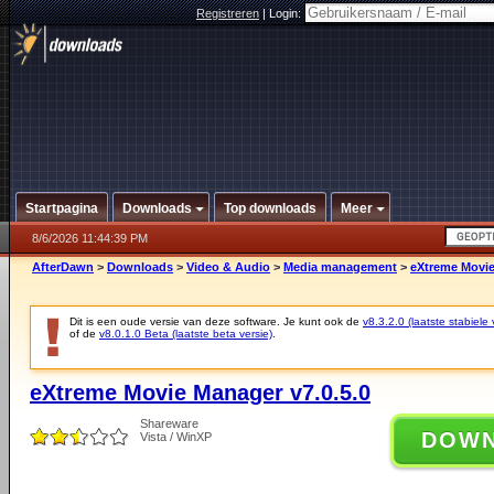
Registreren
|
Login:
Startpagina
Downloads
Top downloads
Meer
8/6/2026 11:44:39 PM
AfterDawn
>
Downloads
>
Video & Audio
>
Media management
>
eXtreme Movie
Dit is een oude versie van deze software. Je kunt ook de
v8.3.2.0 (laatste stabiele 
of de
v8.0.1.0 Beta (laatste beta versie)
.
eXtreme Movie Manager v7.0.5.0
Shareware
DOW
Vista / WinXP