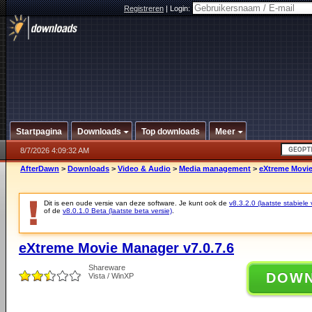
Registreren
|
Login:
Startpagina
Downloads
Top downloads
Meer
8/7/2026 4:09:32 AM
AfterDawn
>
Downloads
>
Video & Audio
>
Media management
>
eXtreme Movie
Dit is een oude versie van deze software. Je kunt ook de
v8.3.2.0 (laatste stabiele 
of de
v8.0.1.0 Beta (laatste beta versie)
.
eXtreme Movie Manager v7.0.7.6
Shareware
DOW
Vista / WinXP