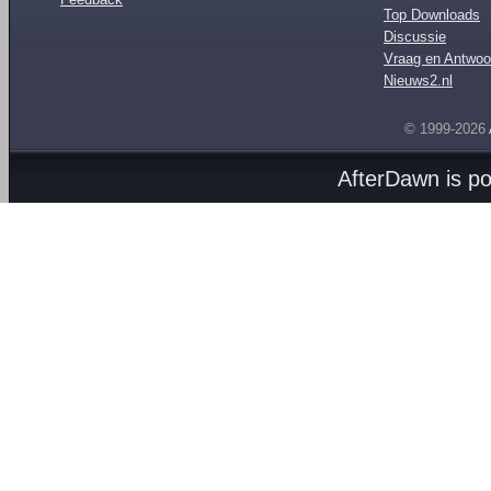
Top Downloads
Discussie
Vraag en Antwoo
Nieuws2.nl
© 1999-2026
AfterDawn is p