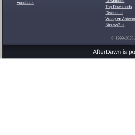
Downloads
Feedback
Top Downloads
Discussie
Vraag en Antwoo
Nieuws2.nl
© 1999-2026
AfterDawn is p