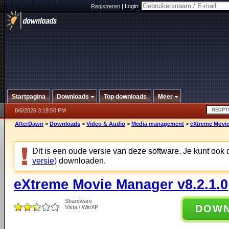
Registreren
|
Login:
Startpagina
Downloads
Top downloads
Meer
8/6/2026 3:19:50 PM
AfterDawn
>
Downloads
>
Video & Audio
>
Media management
>
eXtreme Movie
Dit is een oude versie van deze software. Je kunt ook
versie)
downloaden.
eXtreme Movie Manager v8.2.1.0
Shareware
DOW
Vista / WinXP