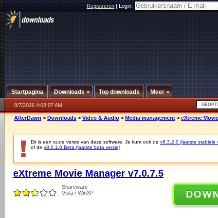
Registreren
|
Login:
Startpagina
Downloads
Top downloads
Meer
8/7/2026 4:08:07 AM
AfterDawn
>
Downloads
>
Video & Audio
>
Media management
>
eXtreme Movie
Dit is een oude versie van deze software. Je kunt ook de
v8.3.2.0 (laatste stabiele 
of de
v8.0.1.0 Beta (laatste beta versie)
.
eXtreme Movie Manager v7.0.7.5
Shareware
DOW
Vista / WinXP