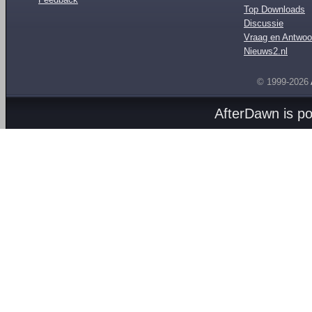
Top Downloads
Discussie
Vraag en Antwoo
Nieuws2.nl
© 1999-2026
AfterDawn is p