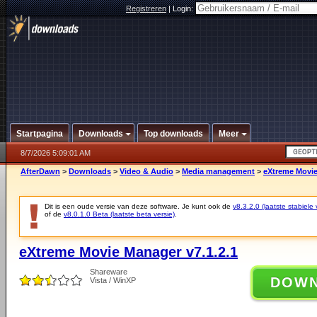
Registreren
|
Login:
Startpagina
Downloads
Top downloads
Meer
8/7/2026 5:09:01 AM
AfterDawn
>
Downloads
>
Video & Audio
>
Media management
>
eXtreme Movie
Dit is een oude versie van deze software. Je kunt ook de
v8.3.2.0 (laatste stabiele 
of de
v8.0.1.0 Beta (laatste beta versie)
.
eXtreme Movie Manager v7.1.2.1
Shareware
DOW
Vista / WinXP