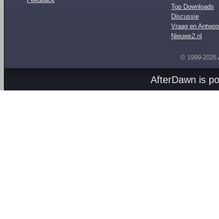
Top Downloads
Discussie
Vraag en Antwoo
Nieuws2.nl
© 1999-2026
AfterDawn is p