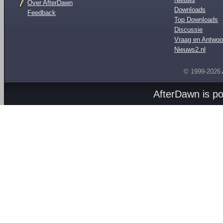
Over AfterDawn
Downloads
Feedback
Top Downloads
Discussie
Vraag en Antwoo
Nieuws2.nl
© 1999-2026
AfterDawn is p