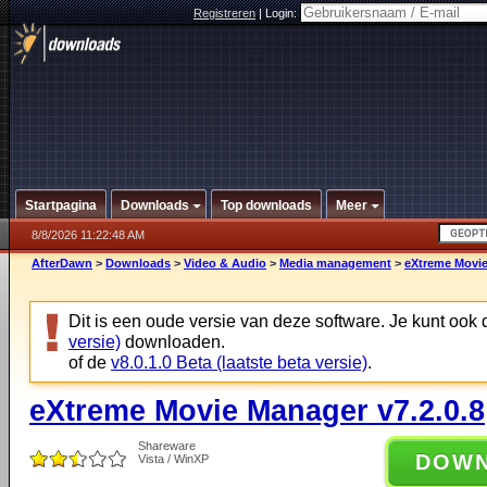
Registreren
|
Login:
Startpagina
Downloads
Top downloads
Meer
8/8/2026 11:22:48 AM
AfterDawn
>
Downloads
>
Video & Audio
>
Media management
>
eXtreme Movie
Dit is een oude versie van deze software. Je kunt ook
versie)
downloaden.
of de
v8.0.1.0 Beta (laatste beta versie)
.
eXtreme Movie Manager v7.2.0.8
Shareware
DOW
Vista / WinXP