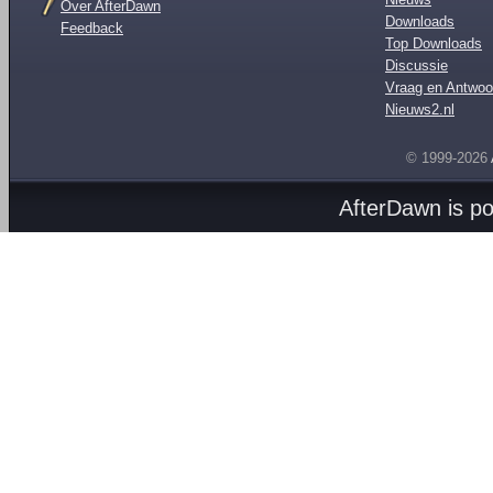
Over AfterDawn
Downloads
Feedback
Top Downloads
Discussie
Vraag en Antwoo
Nieuws2.nl
© 1999-2026
AfterDawn is p