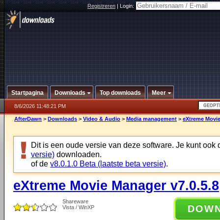
Registreren
|
Login:
Startpagina
Downloads
Top downloads
Meer
8/6/2026 11:48:21 PM
AfterDawn
>
Downloads
>
Video & Audio
>
Media management
>
eXtreme Movie
Dit is een oude versie van deze software. Je kunt ook
versie)
downloaden.
of de
v8.0.1.0 Beta (laatste beta versie)
.
eXtreme Movie Manager v7.0.5.8
Shareware
DOW
Vista / WinXP