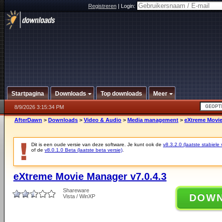
Registreren
|
Login:
Startpagina
Downloads
Top downloads
Meer
8/9/2026 3:15:34 PM
AfterDawn
>
Downloads
>
Video & Audio
>
Media management
>
eXtreme Movie
Dit is een oude versie van deze software. Je kunt ook de
v8.3.2.0 (laatste stabiele 
of de
v8.0.1.0 Beta (laatste beta versie)
.
eXtreme Movie Manager v7.0.4.3
Shareware
DOW
Vista / WinXP