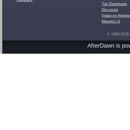
Top Downloads
Discussie
Vraag en Antwoo
Nieuws2.nl
© 1999-2026
AfterDawn is p