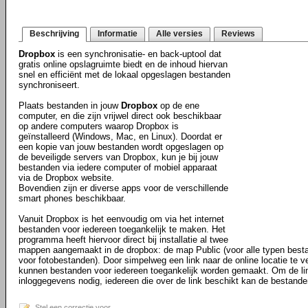
Beschrijving
Informatie
Alle versies
Reviews
Dropbox
is een synchronisatie- en back-uptool dat
gratis online opslagruimte biedt en de inhoud hiervan
snel en efficiënt met de lokaal opgeslagen bestanden
synchroniseert.
Plaats bestanden in jouw
Dropbox
op de ene
computer, en die zijn vrijwel direct ook beschikbaar
op andere computers waarop Dropbox is
geïnstalleerd (Windows, Mac, en Linux). Doordat er
een kopie van jouw bestanden wordt opgeslagen op
de beveiligde servers van Dropbox, kun je bij jouw
bestanden via iedere computer of mobiel apparaat
via de Dropbox website.
Bovendien zijn er diverse apps voor de verschillende
smart phones beschikbaar.
Vanuit Dropbox is het eenvoudig om via het internet
bestanden voor iedereen toegankelijk te maken. Het
programma heeft hiervoor direct bij installatie al twee
mappen aangemaakt in de dropbox: de map Public (voor alle typen best
voor fotobestanden). Door simpelweg een link naar de online locatie te ve
kunnen bestanden voor iedereen toegankelijk worden gemaakt. Om de li
inloggegevens nodig, iedereen die over de link beschikt kan de bestande
Stel een correctie voor