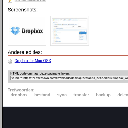
Screenshots:
Andere edities:
Dropbox for Mac OSX
HTML code om naar deze pagina te linken:
Trefwoorden:
dropbox
bestand
sync
transfer
backup
dele