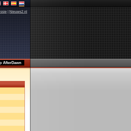
ssie
|
Nieuws2.nl