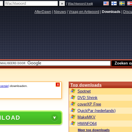
|
Wachtwoord kwijt
AfterDawn
|
Nieuws
|
Vraag en Antwoord
|
Downloads
|
Discu
Top downloads
X
 versie)
downloaden.
Spotnet
DVD Shrink
coverXP Free
QuickPar (nederlands)
NLOAD
MakeMKV
HWiNFO64
Meer top downloads