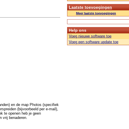
Laatste toevoegingen
Meer laatste toevoegingen
Help ons
Voeg nieuwe software toe
Voeg een software update toe
anden) en de map Photos (specifiek
rspreiden (bijvoorbeeld per e-mail),
nk te openen heb je geen
n vrij benaderen.