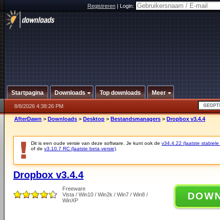
Registreren
|
Login:
Startpagina
Downloads
Top downloads
Meer
8/8/2026 4:38:26 PM
AfterDawn
>
Downloads
>
Desktop
>
Bestandsmanagers
>
Dropbox v3.4.4
Dit is een oude versie van deze software. Je kunt ook de
v34.4.22 (laatste stabiele
of de
v3.10.7 RC (laatste beta versie)
.
Dropbox v3.4.4
Freeware
DOW
Vista / Win10 / Win2k / Win7 / Win8 /
WinXP