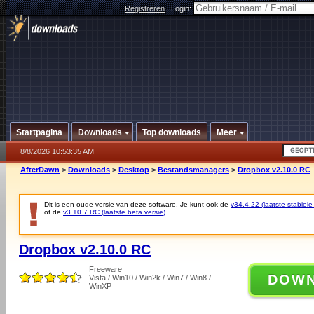
Registreren
|
Login:
Startpagina
Downloads
Top downloads
Meer
8/8/2026 10:53:35 AM
AfterDawn
>
Downloads
>
Desktop
>
Bestandsmanagers
>
Dropbox v2.10.0 RC
Dit is een oude versie van deze software. Je kunt ook de
v34.4.22 (laatste stabiele
of de
v3.10.7 RC (laatste beta versie)
.
Dropbox v2.10.0 RC
Freeware
DOW
Vista / Win10 / Win2k / Win7 / Win8 /
WinXP