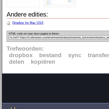
Andere edities:
Dropbox for Mac OSX
HTML code om naar deze pagina te linken:
Trefwoorden:
dropbox
bestand
sync
transfe
delen
kopiëren