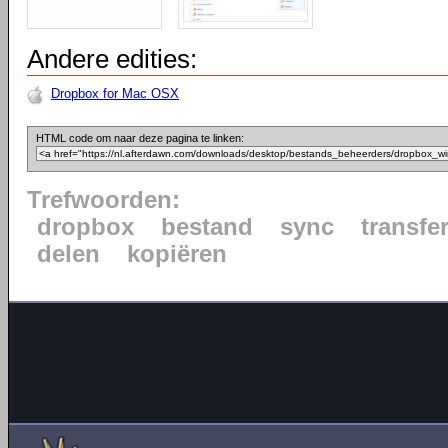
Andere edities:
Dropbox for Mac OSX
HTML code om naar deze pagina te linken:
Trefwoorden:
dropbox
bestand
sync
transfe
delen
kopiëren