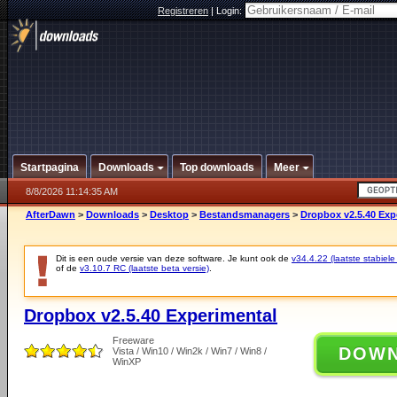
Registreren
|
Login:
Startpagina
Downloads
Top downloads
Meer
8/8/2026 11:14:35 AM
AfterDawn
>
Downloads
>
Desktop
>
Bestandsmanagers
>
Dropbox v2.5.40 Exp
Dit is een oude versie van deze software. Je kunt ook de
v34.4.22 (laatste stabiele
of de
v3.10.7 RC (laatste beta versie)
.
Dropbox v2.5.40 Experimental
Freeware
DOW
Vista / Win10 / Win2k / Win7 / Win8 /
WinXP