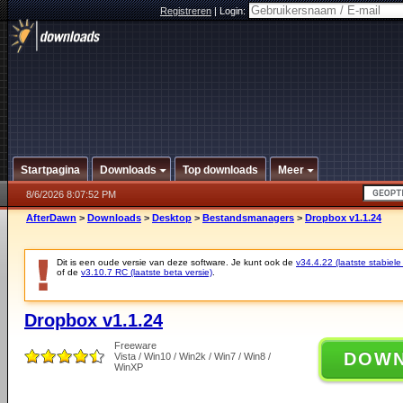
Registreren
|
Login:
Startpagina
Downloads
Top downloads
Meer
8/6/2026 8:07:52 PM
AfterDawn
>
Downloads
>
Desktop
>
Bestandsmanagers
>
Dropbox v1.1.24
Dit is een oude versie van deze software. Je kunt ook de
v34.4.22 (laatste stabiele
of de
v3.10.7 RC (laatste beta versie)
.
Dropbox v1.1.24
Freeware
DOW
Vista / Win10 / Win2k / Win7 / Win8 /
WinXP