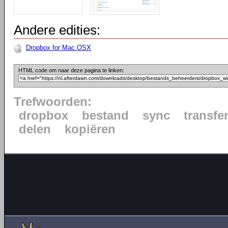
Andere edities:
Dropbox for Mac OSX
HTML code om naar deze pagina te linken:
Trefwoorden:
dropbox
bestand
sync
transfe
delen
kopiëren