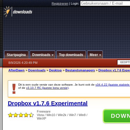
Registreren
|
Login:
Startpagina
Downloads
Top downloads
Meer
8/9/2026 4:20:49 PM
AfterDawn
>
Downloads
>
Desktop
>
Bestandsmanagers
>
Dropbox v1.7.6 Expe
Dit is een oude versie van deze software. Je kunt ook de
v34.4.22 (laatste stabiele
of de
v3.10.7 RC (laatste beta versie)
.
Dropbox v1.7.6 Experimental
Freeware
DOW
Vista / Win10 / Win2k / Win7 / Win8 /
WinXP