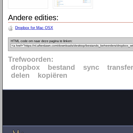
Andere edities:
Dropbox for Mac OSX
HTML code om naar deze pagina te linken:
Trefwoorden:
dropbox
bestand
sync
transfe
delen
kopiëren