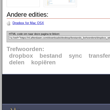
Andere edities:
Dropbox for Mac OSX
HTML code om naar deze pagina te linken:
Trefwoorden:
dropbox
bestand
sync
transfe
delen
kopiëren