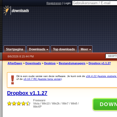
Registreren
|
Login:
Startpagina
Downloads
Top downloads
Meer
8/6/2026 8:15:44 PM
AfterDawn
>
Downloads
>
Desktop
>
Bestandsmanagers
>
Dropbox v1.1.27
Dit is een oude versie van deze software. Je kunt ook de
v34.4.22 (laatste stabiele
of de
v3.10.7 RC (laatste beta versie)
.
Dropbox v1.1.27
Freeware
DOW
Vista / Win10 / Win2k / Win7 / Win8 /
WinXP