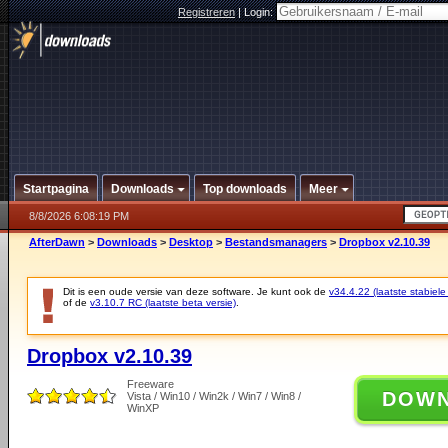
Registreren
|
Login:
Startpagina
Downloads
Top downloads
Meer
8/8/2026 6:08:19 PM
AfterDawn
>
Downloads
>
Desktop
>
Bestandsmanagers
>
Dropbox v2.10.39
Dit is een oude versie van deze software. Je kunt ook de
v34.4.22 (laatste stabiele
of de
v3.10.7 RC (laatste beta versie)
.
Dropbox v2.10.39
Freeware
DOW
Vista / Win10 / Win2k / Win7 / Win8 /
WinXP