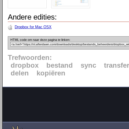
Andere edities:
Dropbox for Mac OSX
HTML code om naar deze pagina te linken:
Trefwoorden:
dropbox
bestand
sync
transfe
delen
kopiëren