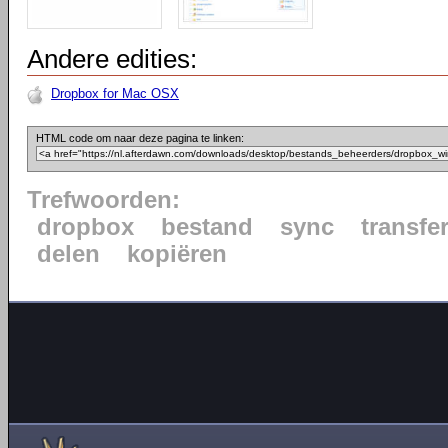
Andere edities:
Dropbox for Mac OSX
HTML code om naar deze pagina te linken:
Trefwoorden:
dropbox
bestand
sync
transfe
delen
kopiëren