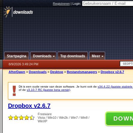
Registreren
|
Login:
Startpagina
Downloads
Top downloads
Meer
8/9/2026 3:49:24 PM
AfterDawn
>
Downloads
>
Desktop
>
Bestandsmanagers
>
Dropbox v2.6.7
Dit is een oude versie van deze software. Je kunt ook de
v34.4.22 (laatste stabiele
of de
v3.10.7 RC (laatste beta versie)
.
Dropbox v2.6.7
Freeware
DOW
Vista / Win10 / Win2k / Win7 / Win8 /
WinXP