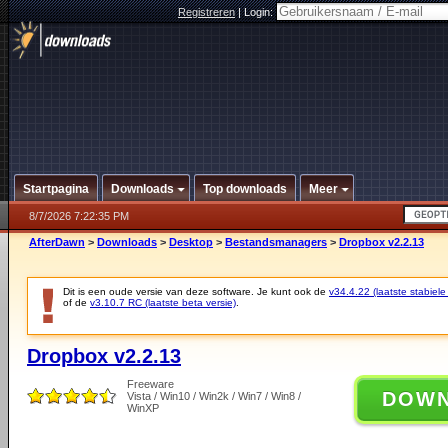
Registreren
|
Login:
Startpagina
Downloads
Top downloads
Meer
8/7/2026 7:22:35 PM
AfterDawn
>
Downloads
>
Desktop
>
Bestandsmanagers
>
Dropbox v2.2.13
Dit is een oude versie van deze software. Je kunt ook de
v34.4.22 (laatste stabiele
of de
v3.10.7 RC (laatste beta versie)
.
Dropbox v2.2.13
Freeware
DOW
Vista / Win10 / Win2k / Win7 / Win8 /
WinXP