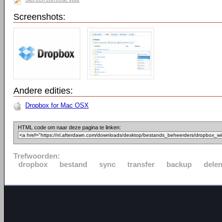
Screenshots:
Andere edities:
Dropbox for Mac OSX
HTML code om naar deze pagina te linken:
Trefwoorden:
dropbox
bestand
sync
transfer
backup
dele