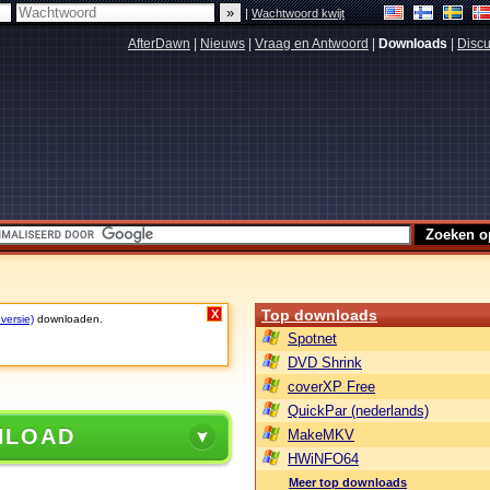
|
Wachtwoord kwijt
AfterDawn
|
Nieuws
|
Vraag en Antwoord
|
Downloads
|
Discu
Top downloads
X
 versie)
downloaden.
Spotnet
DVD Shrink
coverXP Free
QuickPar (nederlands)
NLOAD
MakeMKV
HWiNFO64
Meer top downloads