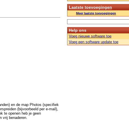
Laatste toevoegingen
Meer laatste toevoegingen
Help ons
Voeg nieuwe software toe
Voeg een software update toe
anden) en de map Photos (specifiek
rspreiden (bijvoorbeeld per e-mail),
nk te openen heb je geen
n vrij benaderen.