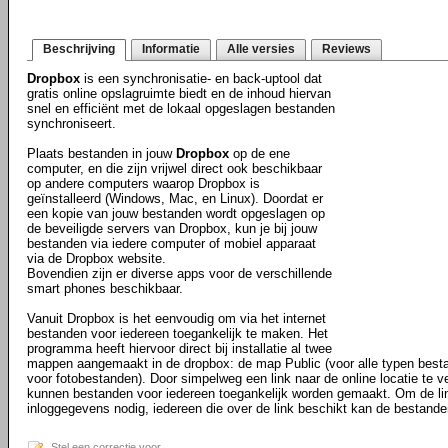
Beschrijving
Informatie
Alle versies
Reviews
Dropbox
is een synchronisatie- en back-uptool dat
gratis online opslagruimte biedt en de inhoud hiervan
snel en efficiënt met de lokaal opgeslagen bestanden
synchroniseert.
Plaats bestanden in jouw
Dropbox
op de ene
computer, en die zijn vrijwel direct ook beschikbaar
op andere computers waarop Dropbox is
geïnstalleerd (Windows, Mac, en Linux). Doordat er
een kopie van jouw bestanden wordt opgeslagen op
de beveiligde servers van Dropbox, kun je bij jouw
bestanden via iedere computer of mobiel apparaat
via de Dropbox website.
Bovendien zijn er diverse apps voor de verschillende
smart phones beschikbaar.
Vanuit Dropbox is het eenvoudig om via het internet
bestanden voor iedereen toegankelijk te maken. Het
programma heeft hiervoor direct bij installatie al twee
mappen aangemaakt in de dropbox: de map Public (voor alle typen best
voor fotobestanden). Door simpelweg een link naar de online locatie te ve
kunnen bestanden voor iedereen toegankelijk worden gemaakt. Om de li
inloggegevens nodig, iedereen die over de link beschikt kan de bestande
Stel een correctie voor