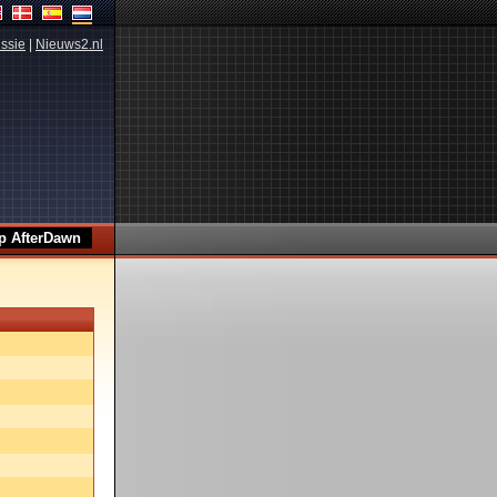
ssie
|
Nieuws2.nl