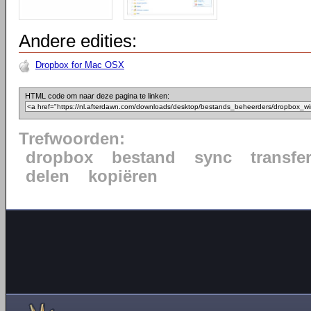
Andere edities:
Dropbox for Mac OSX
HTML code om naar deze pagina te linken:
Trefwoorden:
dropbox
bestand
sync
transfe
delen
kopiëren