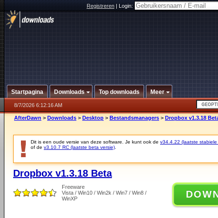
Registreren
|
Login:
Startpagina
Downloads
Top downloads
Meer
8/7/2026 6:12:16 AM
AfterDawn
>
Downloads
>
Desktop
>
Bestandsmanagers
>
Dropbox v1.3.18 Bet
Dit is een oude versie van deze software. Je kunt ook de
v34.4.22 (laatste stabiele
of de
v3.10.7 RC (laatste beta versie)
.
Dropbox v1.3.18 Beta
Freeware
DOW
Vista / Win10 / Win2k / Win7 / Win8 /
WinXP