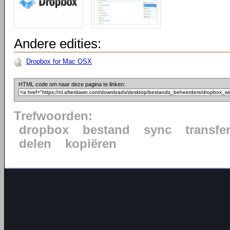
Andere edities:
Dropbox for Mac OSX
HTML code om naar deze pagina te linken:
Trefwoorden:
dropbox
bestand
sync
transfe
delen
kopiëren