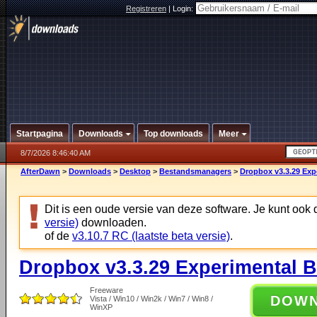
Registreren
|
Login:
Startpagina
Downloads
Top downloads
Meer
8/7/2026 8:46:40 AM
AfterDawn
>
Downloads
>
Desktop
>
Bestandsmanagers
>
Dropbox v3.3.29 Exp
Dit is een oude versie van deze software. Je kunt ook
versie)
downloaden.
of de
v3.10.7 RC (laatste beta versie)
.
Dropbox v3.3.29 Experimental B
Freeware
DOW
Vista / Win10 / Win2k / Win7 / Win8 /
WinXP