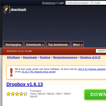
Registreren
|
Login:
Startpagina
Downloads
Top downloads
Meer
8/6/2026 10:21:34 AM
AfterDawn
>
Downloads
>
Desktop
>
Bestandsmanagers
>
Dropbox v1.6.13
Dit is een oude versie van deze software. Je kunt ook de
v34.4.22 (laatste stabiele
of de
v3.10.7 RC (laatste beta versie)
.
Dropbox v1.6.13
Freeware
DOW
Vista / Win10 / Win2k / Win7 / Win8 /
WinXP