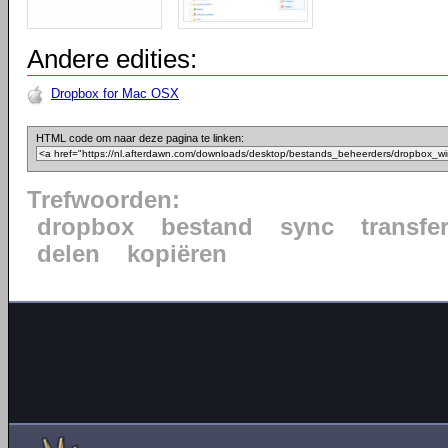
Andere edities:
Dropbox for Mac OSX
HTML code om naar deze pagina te linken:
Trefwoorden:
dropbox
bestand
sync
transfe
delen
kopiëren