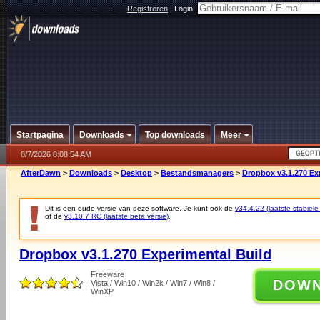
Registreren
|
Login:
Startpagina
Downloads
Top downloads
Meer
8/7/2026 8:08:54 AM
AfterDawn
>
Downloads
>
Desktop
>
Bestandsmanagers
>
Dropbox v3.1.270 Ex
Dit is een oude versie van deze software. Je kunt ook de
v34.4.22 (laatste stabiele
of de
v3.10.7 RC (laatste beta versie)
.
Dropbox v3.1.270 Experimental Build
Freeware
DOW
Vista / Win10 / Win2k / Win7 / Win8 /
WinXP