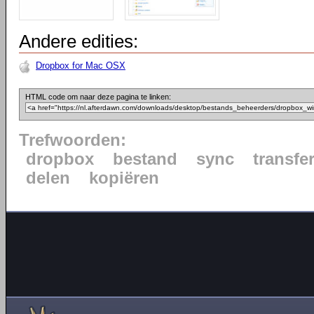
Andere edities:
Dropbox for Mac OSX
HTML code om naar deze pagina te linken:
Trefwoorden:
dropbox
bestand
sync
transfe
delen
kopiëren