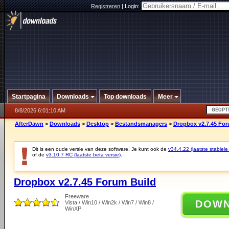
Registreren
|
Login:
Startpagina
Downloads
Top downloads
Meer
8/8/2026 6:01:10 AM
AfterDawn
>
Downloads
>
Desktop
>
Bestandsmanagers
>
Dropbox v2.7.45 For
Dit is een oude versie van deze software. Je kunt ook de
v34.4.22 (laatste stabiele
of de
v3.10.7 RC (laatste beta versie)
.
Dropbox v2.7.45 Forum Build
Freeware
DOW
Vista / Win10 / Win2k / Win7 / Win8 /
WinXP