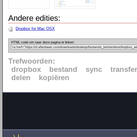
Andere edities:
Dropbox for Mac OSX
HTML code om naar deze pagina te linken:
Trefwoorden:
dropbox
bestand
sync
transfe
delen
kopiëren