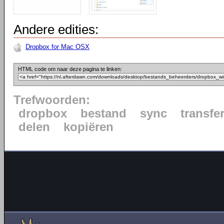
Andere edities:
Dropbox for Mac OSX
HTML code om naar deze pagina te linken:
Trefwoorden:
dropbox
bestand
sync
transfe
delen
kopiëren