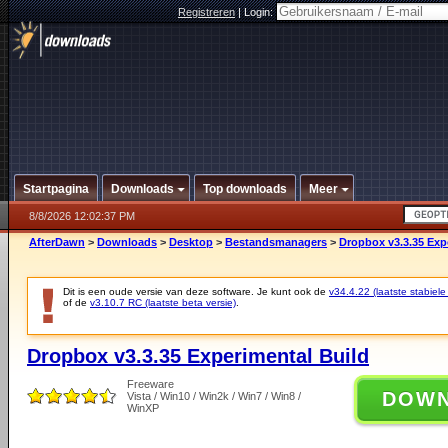
Registreren
|
Login:
Startpagina
Downloads
Top downloads
Meer
8/8/2026 12:02:37 PM
AfterDawn
>
Downloads
>
Desktop
>
Bestandsmanagers
>
Dropbox v3.3.35 Exp
Dit is een oude versie van deze software. Je kunt ook de
v34.4.22 (laatste stabiele
of de
v3.10.7 RC (laatste beta versie)
.
Dropbox v3.3.35 Experimental Build
Freeware
DOW
Vista / Win10 / Win2k / Win7 / Win8 /
WinXP