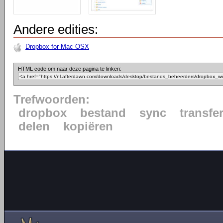
Andere edities:
Dropbox for Mac OSX
HTML code om naar deze pagina te linken:
Trefwoorden:
dropbox
bestand
sync
transfe
delen
kopiëren