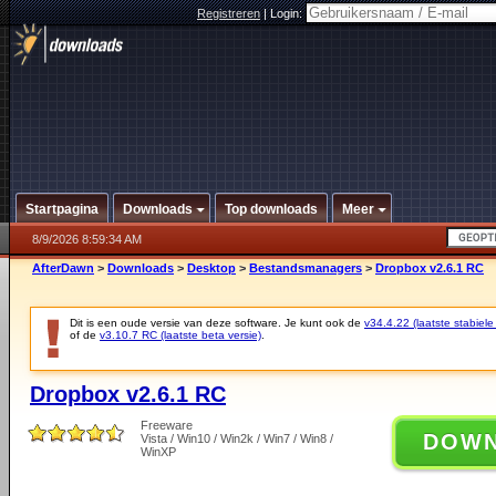
Registreren
|
Login:
Startpagina
Downloads
Top downloads
Meer
8/9/2026 8:59:34 AM
AfterDawn
>
Downloads
>
Desktop
>
Bestandsmanagers
>
Dropbox v2.6.1 RC
Dit is een oude versie van deze software. Je kunt ook de
v34.4.22 (laatste stabiele
of de
v3.10.7 RC (laatste beta versie)
.
Dropbox v2.6.1 RC
Freeware
DOW
Vista / Win10 / Win2k / Win7 / Win8 /
WinXP