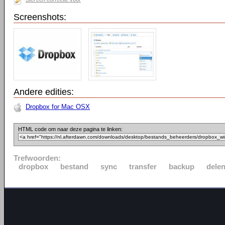
Screenshots:
Andere edities:
Dropbox for Mac OSX
HTML code om naar deze pagina te linken:
Trefwoorden:
dropbox
bestand
sync
transfer
backup
dele