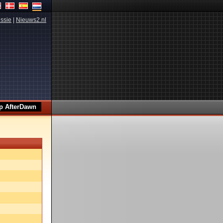
ssie
|
Nieuws2.nl