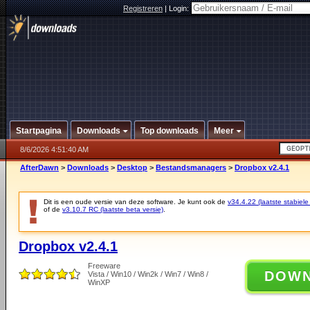
Registreren
|
Login:
Startpagina
Downloads
Top downloads
Meer
8/6/2026 4:51:40 AM
AfterDawn
>
Downloads
>
Desktop
>
Bestandsmanagers
>
Dropbox v2.4.1
Dit is een oude versie van deze software. Je kunt ook de
v34.4.22 (laatste stabiele
of de
v3.10.7 RC (laatste beta versie)
.
Dropbox v2.4.1
Freeware
DOW
Vista / Win10 / Win2k / Win7 / Win8 /
WinXP