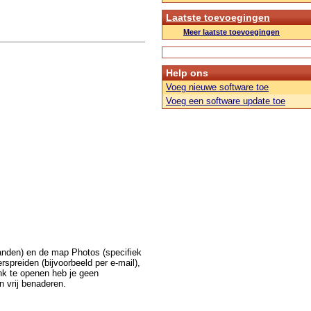
Laatste toevoegingen
Meer laatste toevoegingen
Help ons
Voeg nieuwe software toe
Voeg een software update toe
anden) en de map Photos (specifiek
rspreiden (bijvoorbeeld per e-mail),
nk te openen heb je geen
n vrij benaderen.