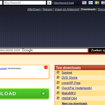
|
Wachtwoord kwijt
AfterDawn
|
Nieuws
|
Vraag en Antwoord
|
Downloads
|
Discu
Top downloads
X
 versie)
downloaden.
Spotnet
DVD Shrink
coverXP Free
QuickPar (nederlands)
NLOAD
MakeMKV
HWiNFO64
Meer top downloads