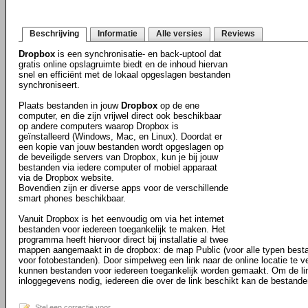
Beschrijving
Informatie
Alle versies
Reviews
Dropbox
is een synchronisatie- en back-uptool dat
gratis online opslagruimte biedt en de inhoud hiervan
snel en efficiënt met de lokaal opgeslagen bestanden
synchroniseert.
Plaats bestanden in jouw
Dropbox
op de ene
computer, en die zijn vrijwel direct ook beschikbaar
op andere computers waarop Dropbox is
geïnstalleerd (Windows, Mac, en Linux). Doordat er
een kopie van jouw bestanden wordt opgeslagen op
de beveiligde servers van Dropbox, kun je bij jouw
bestanden via iedere computer of mobiel apparaat
via de Dropbox website.
Bovendien zijn er diverse apps voor de verschillende
smart phones beschikbaar.
Vanuit Dropbox is het eenvoudig om via het internet
bestanden voor iedereen toegankelijk te maken. Het
programma heeft hiervoor direct bij installatie al twee
mappen aangemaakt in de dropbox: de map Public (voor alle typen best
voor fotobestanden). Door simpelweg een link naar de online locatie te ve
kunnen bestanden voor iedereen toegankelijk worden gemaakt. Om de li
inloggegevens nodig, iedereen die over de link beschikt kan de bestande
Stel een correctie voor