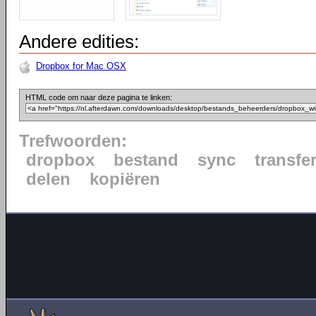
Andere edities:
Dropbox for Mac OSX
HTML code om naar deze pagina te linken:
Trefwoorden:
dropbox
bestand
sync
transfe
delen
kopiëren