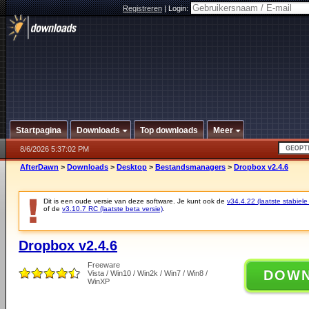
Registreren
|
Login:
Startpagina
Downloads
Top downloads
Meer
8/6/2026 5:37:02 PM
AfterDawn
>
Downloads
>
Desktop
>
Bestandsmanagers
>
Dropbox v2.4.6
Dit is een oude versie van deze software. Je kunt ook de
v34.4.22 (laatste stabiele
of de
v3.10.7 RC (laatste beta versie)
.
Dropbox v2.4.6
Freeware
DOW
Vista / Win10 / Win2k / Win7 / Win8 /
WinXP