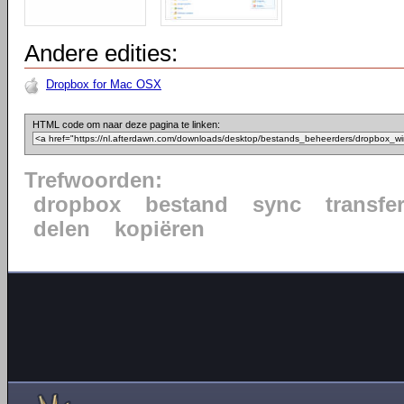
Andere edities:
Dropbox for Mac OSX
HTML code om naar deze pagina te linken:
Trefwoorden:
dropbox
bestand
sync
transfe
delen
kopiëren