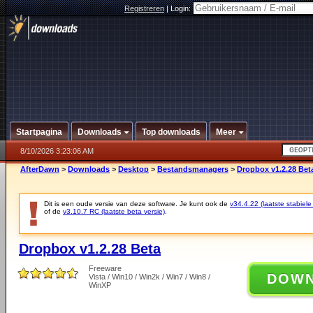
Registreren
|
Login:
Startpagina
Downloads
Top downloads
Meer
8/10/2026 3:23:06 AM
AfterDawn
>
Downloads
>
Desktop
>
Bestandsmanagers
>
Dropbox v1.2.28 Bet
Dit is een oude versie van deze software. Je kunt ook de
v34.4.22 (laatste stabiele
of de
v3.10.7 RC (laatste beta versie)
.
Dropbox v1.2.28 Beta
Freeware
DOW
Vista / Win10 / Win2k / Win7 / Win8 /
WinXP