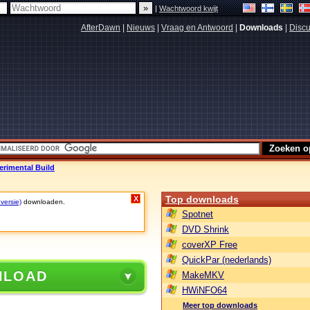
|
Wachtwoord kwijt
AfterDawn
|
Nieuws
|
Vraag en Antwoord
|
Downloads
|
Discu
erimental Build
Top downloads
X
 versie)
downloaden.
Spotnet
DVD Shrink
coverXP Free
QuickPar (nederlands)
NLOAD
MakeMKV
HWiNFO64
Meer top downloads