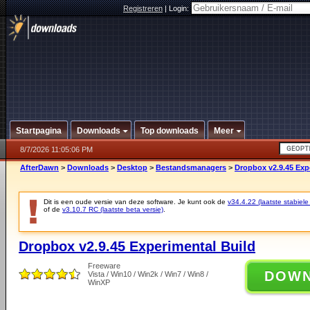
Registreren
|
Login:
Startpagina
Downloads
Top downloads
Meer
8/7/2026 11:05:06 PM
AfterDawn
>
Downloads
>
Desktop
>
Bestandsmanagers
>
Dropbox v2.9.45 Exp
Dit is een oude versie van deze software. Je kunt ook de
v34.4.22 (laatste stabiele
of de
v3.10.7 RC (laatste beta versie)
.
Dropbox v2.9.45 Experimental Build
Freeware
DOW
Vista / Win10 / Win2k / Win7 / Win8 /
WinXP