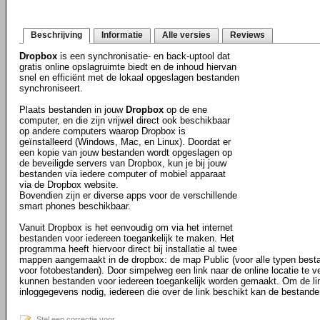
Beschrijving
Informatie
Alle versies
Reviews
Dropbox
is een synchronisatie- en back-uptool dat
gratis online opslagruimte biedt en de inhoud hiervan
snel en efficiënt met de lokaal opgeslagen bestanden
synchroniseert.
Plaats bestanden in jouw
Dropbox
op de ene
computer, en die zijn vrijwel direct ook beschikbaar
op andere computers waarop Dropbox is
geïnstalleerd (Windows, Mac, en Linux). Doordat er
een kopie van jouw bestanden wordt opgeslagen op
de beveiligde servers van Dropbox, kun je bij jouw
bestanden via iedere computer of mobiel apparaat
via de Dropbox website.
Bovendien zijn er diverse apps voor de verschillende
smart phones beschikbaar.
Vanuit Dropbox is het eenvoudig om via het internet
bestanden voor iedereen toegankelijk te maken. Het
programma heeft hiervoor direct bij installatie al twee
mappen aangemaakt in de dropbox: de map Public (voor alle typen best
voor fotobestanden). Door simpelweg een link naar de online locatie te ve
kunnen bestanden voor iedereen toegankelijk worden gemaakt. Om de li
inloggegevens nodig, iedereen die over de link beschikt kan de bestande
Stel een correctie voor