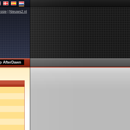
ssie
|
Nieuws2.nl