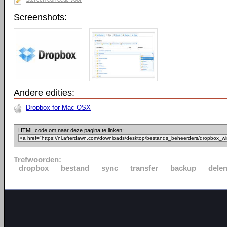
Screenshots:
Andere edities:
Dropbox for Mac OSX
HTML code om naar deze pagina te linken:
Trefwoorden:
dropbox
bestand
sync
transfer
backup
dele