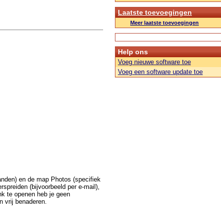
Laatste toevoegingen
Meer laatste toevoegingen
Help ons
Voeg nieuwe software toe
Voeg een software update toe
anden) en de map Photos (specifiek
rspreiden (bijvoorbeeld per e-mail),
nk te openen heb je geen
n vrij benaderen.