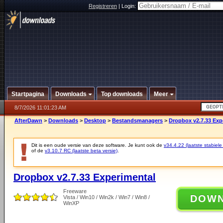
Registreren
|
Login:
Startpagina
Downloads
Top downloads
Meer
8/7/2026 11:01:23 AM
AfterDawn
>
Downloads
>
Desktop
>
Bestandsmanagers
>
Dropbox v2.7.33 Exp
Dit is een oude versie van deze software. Je kunt ook de
v34.4.22 (laatste stabiele
of de
v3.10.7 RC (laatste beta versie)
.
Dropbox v2.7.33 Experimental
Freeware
DOW
Vista / Win10 / Win2k / Win7 / Win8 /
WinXP