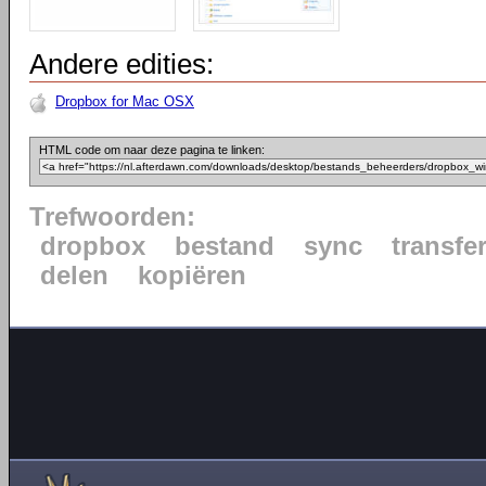
Andere edities:
Dropbox for Mac OSX
HTML code om naar deze pagina te linken:
Trefwoorden:
dropbox
bestand
sync
transfe
delen
kopiëren