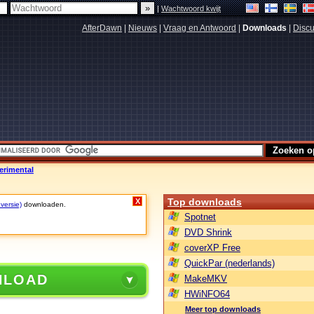
|
Wachtwoord kwijt
AfterDawn
|
Nieuws
|
Vraag en Antwoord
|
Downloads
|
Discu
erimental
Top downloads
X
 versie)
downloaden.
Spotnet
DVD Shrink
coverXP Free
QuickPar (nederlands)
NLOAD
MakeMKV
HWiNFO64
Meer top downloads