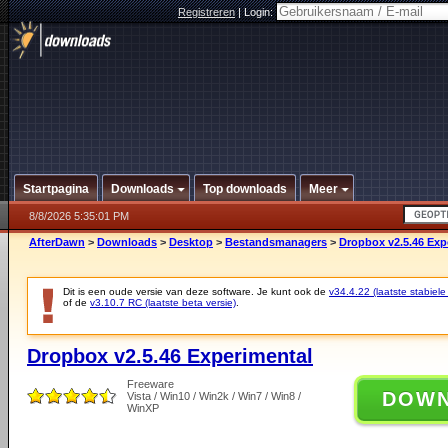
Registreren
|
Login:
Startpagina
Downloads
Top downloads
Meer
8/8/2026 5:35:01 PM
AfterDawn
>
Downloads
>
Desktop
>
Bestandsmanagers
>
Dropbox v2.5.46 Exp
Dit is een oude versie van deze software. Je kunt ook de
v34.4.22 (laatste stabiele
of de
v3.10.7 RC (laatste beta versie)
.
Dropbox v2.5.46 Experimental
Freeware
DOW
Vista / Win10 / Win2k / Win7 / Win8 /
WinXP