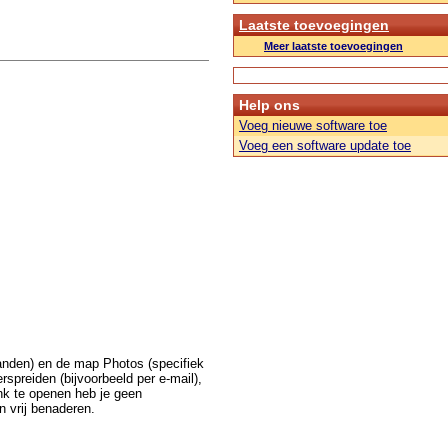
Laatste toevoegingen
Meer laatste toevoegingen
Help ons
Voeg nieuwe software toe
Voeg een software update toe
anden) en de map Photos (specifiek
rspreiden (bijvoorbeeld per e-mail),
nk te openen heb je geen
n vrij benaderen.