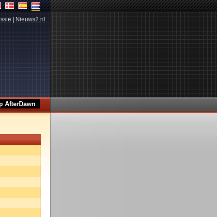
ssie
|
Nieuws2.nl