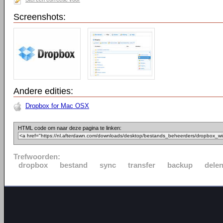
Screenshots:
Andere edities:
Dropbox for Mac OSX
HTML code om naar deze pagina te linken:
Trefwoorden:
dropbox
bestand
sync
transfer
backup
dele