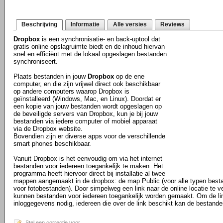
Beschrijving
Informatie
Alle versies
Reviews
Dropbox
is een synchronisatie- en back-uptool dat
gratis online opslagruimte biedt en de inhoud hiervan
snel en efficiënt met de lokaal opgeslagen bestanden
synchroniseert.
Plaats bestanden in jouw
Dropbox
op de ene
computer, en die zijn vrijwel direct ook beschikbaar
op andere computers waarop Dropbox is
geïnstalleerd (Windows, Mac, en Linux). Doordat er
een kopie van jouw bestanden wordt opgeslagen op
de beveiligde servers van Dropbox, kun je bij jouw
bestanden via iedere computer of mobiel apparaat
via de Dropbox website.
Bovendien zijn er diverse apps voor de verschillende
smart phones beschikbaar.
Vanuit Dropbox is het eenvoudig om via het internet
bestanden voor iedereen toegankelijk te maken. Het
programma heeft hiervoor direct bij installatie al twee
mappen aangemaakt in de dropbox: de map Public (voor alle typen best
voor fotobestanden). Door simpelweg een link naar de online locatie te ve
kunnen bestanden voor iedereen toegankelijk worden gemaakt. Om de li
inloggegevens nodig, iedereen die over de link beschikt kan de bestande
Stel een correctie voor