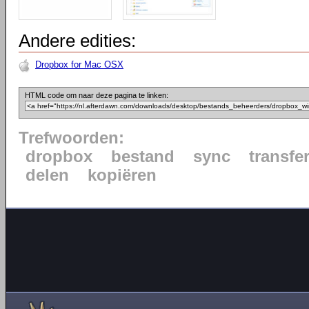
Andere edities:
Dropbox for Mac OSX
HTML code om naar deze pagina te linken:
Trefwoorden:
dropbox
bestand
sync
transfe
delen
kopiëren