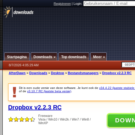
Registreren
|
Login:
Startpagina
Downloads
Top downloads
Meer
8/7/2026 4:05:29 AM
AfterDawn
>
Downloads
>
Desktop
>
Bestandsmanagers
>
Dropbox v2.2.3 RC
Dit is een oude versie van deze software. Je kunt ook de
v34.4.22 (laatste stabiele
of de
v3.10.7 RC (laatste beta versie)
.
Dropbox v2.2.3 RC
Freeware
DOW
Vista / Win10 / Win2k / Win7 / Win8 /
WinXP