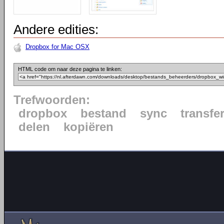
Andere edities:
Dropbox for Mac OSX
HTML code om naar deze pagina te linken:
Trefwoorden:
dropbox
bestand
sync
transfe
delen
kopiëren