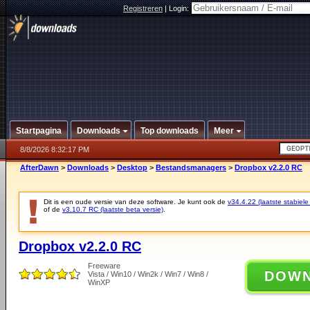
Registreren
|
Login:
Startpagina
Downloads
Top downloads
Meer
8/8/2026 8:32:17 PM
AfterDawn
>
Downloads
>
Desktop
>
Bestandsmanagers
>
Dropbox v2.2.0 RC
Dit is een oude versie van deze software. Je kunt ook de
v34.4.22 (laatste stabiele
of de
v3.10.7 RC (laatste beta versie)
.
Dropbox v2.2.0 RC
Freeware
DOW
Vista / Win10 / Win2k / Win7 / Win8 /
WinXP