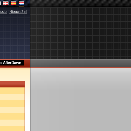
ssie
|
Nieuws2.nl