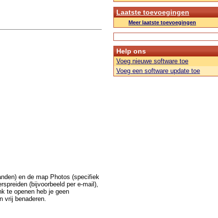
Laatste toevoegingen
Meer laatste toevoegingen
Help ons
Voeg nieuwe software toe
Voeg een software update toe
anden) en de map Photos (specifiek
rspreiden (bijvoorbeeld per e-mail),
nk te openen heb je geen
n vrij benaderen.