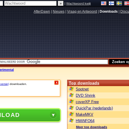
|
Wachtwoord kwijt
AfterDawn
|
Nieuws
|
Vraag en Antwoord
|
Downloads
|
Discu
erimental
Top downloads
X
 versie)
downloaden.
Spotnet
DVD Shrink
coverXP Free
QuickPar (nederlands)
NLOAD
MakeMKV
HWiNFO64
Meer top downloads