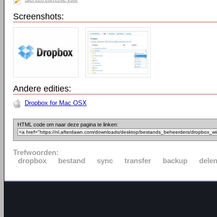
Screenshots:
Andere edities:
Dropbox for Mac OSX
HTML code om naar deze pagina te linken:
Trefwoorden:
dropbox
bestand
sync
transfer
backup
dele