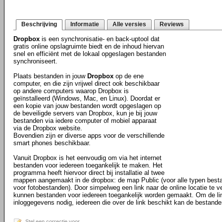
Beschrijving
Informatie
Alle versies
Reviews
Dropbox
is een synchronisatie- en back-uptool dat
gratis online opslagruimte biedt en de inhoud hiervan
snel en efficiënt met de lokaal opgeslagen bestanden
synchroniseert.
Plaats bestanden in jouw
Dropbox
op de ene
computer, en die zijn vrijwel direct ook beschikbaar
op andere computers waarop Dropbox is
geïnstalleerd (Windows, Mac, en Linux). Doordat er
een kopie van jouw bestanden wordt opgeslagen op
de beveiligde servers van Dropbox, kun je bij jouw
bestanden via iedere computer of mobiel apparaat
via de Dropbox website.
Bovendien zijn er diverse apps voor de verschillende
smart phones beschikbaar.
Vanuit Dropbox is het eenvoudig om via het internet
bestanden voor iedereen toegankelijk te maken. Het
programma heeft hiervoor direct bij installatie al twee
mappen aangemaakt in de dropbox: de map Public (voor alle typen best
voor fotobestanden). Door simpelweg een link naar de online locatie te ve
kunnen bestanden voor iedereen toegankelijk worden gemaakt. Om de li
inloggegevens nodig, iedereen die over de link beschikt kan de bestande
Stel een correctie voor