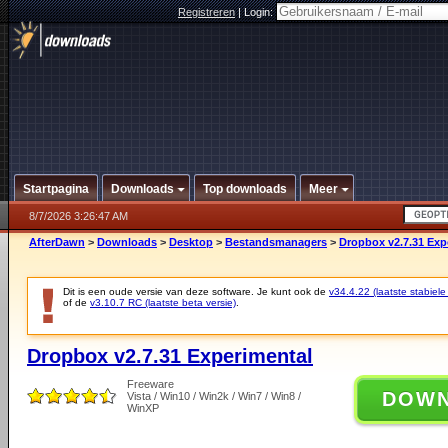
Registreren
|
Login:
Startpagina
Downloads
Top downloads
Meer
8/7/2026 3:26:47 AM
AfterDawn
>
Downloads
>
Desktop
>
Bestandsmanagers
>
Dropbox v2.7.31 Exp
Dit is een oude versie van deze software. Je kunt ook de
v34.4.22 (laatste stabiele
of de
v3.10.7 RC (laatste beta versie)
.
Dropbox v2.7.31 Experimental
Freeware
DOW
Vista / Win10 / Win2k / Win7 / Win8 /
WinXP