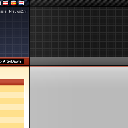
ssie
|
Nieuws2.nl