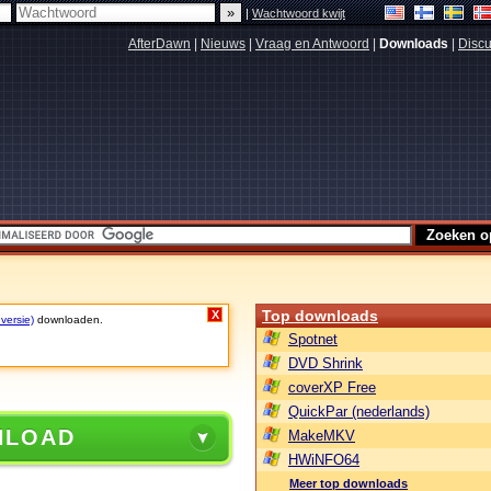
|
Wachtwoord kwijt
AfterDawn
|
Nieuws
|
Vraag en Antwoord
|
Downloads
|
Discu
Top downloads
X
 versie)
downloaden.
Spotnet
DVD Shrink
coverXP Free
QuickPar (nederlands)
NLOAD
MakeMKV
HWiNFO64
Meer top downloads