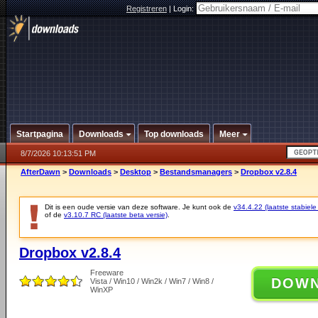
Registreren
|
Login:
Startpagina
Downloads
Top downloads
Meer
8/7/2026 10:13:51 PM
AfterDawn
>
Downloads
>
Desktop
>
Bestandsmanagers
>
Dropbox v2.8.4
Dit is een oude versie van deze software. Je kunt ook de
v34.4.22 (laatste stabiele
of de
v3.10.7 RC (laatste beta versie)
.
Dropbox v2.8.4
Freeware
DOW
Vista / Win10 / Win2k / Win7 / Win8 /
WinXP