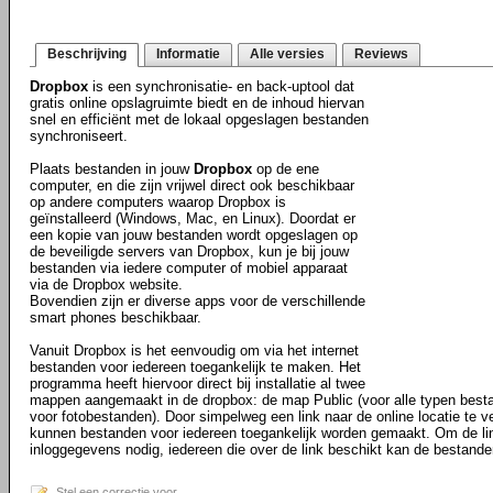
Beschrijving
Informatie
Alle versies
Reviews
Dropbox
is een synchronisatie- en back-uptool dat
gratis online opslagruimte biedt en de inhoud hiervan
snel en efficiënt met de lokaal opgeslagen bestanden
synchroniseert.
Plaats bestanden in jouw
Dropbox
op de ene
computer, en die zijn vrijwel direct ook beschikbaar
op andere computers waarop Dropbox is
geïnstalleerd (Windows, Mac, en Linux). Doordat er
een kopie van jouw bestanden wordt opgeslagen op
de beveiligde servers van Dropbox, kun je bij jouw
bestanden via iedere computer of mobiel apparaat
via de Dropbox website.
Bovendien zijn er diverse apps voor de verschillende
smart phones beschikbaar.
Vanuit Dropbox is het eenvoudig om via het internet
bestanden voor iedereen toegankelijk te maken. Het
programma heeft hiervoor direct bij installatie al twee
mappen aangemaakt in de dropbox: de map Public (voor alle typen best
voor fotobestanden). Door simpelweg een link naar de online locatie te ve
kunnen bestanden voor iedereen toegankelijk worden gemaakt. Om de li
inloggegevens nodig, iedereen die over de link beschikt kan de bestande
Stel een correctie voor