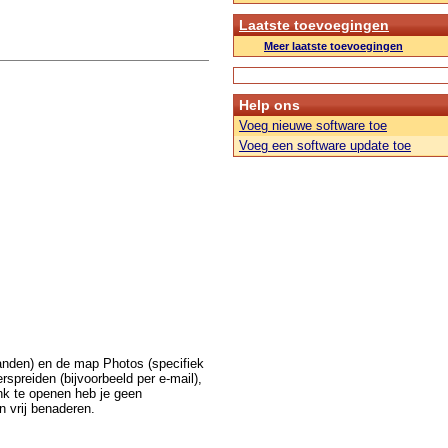
Laatste toevoegingen
Meer laatste toevoegingen
Help ons
Voeg nieuwe software toe
Voeg een software update toe
anden) en de map Photos (specifiek
rspreiden (bijvoorbeeld per e-mail),
nk te openen heb je geen
n vrij benaderen.