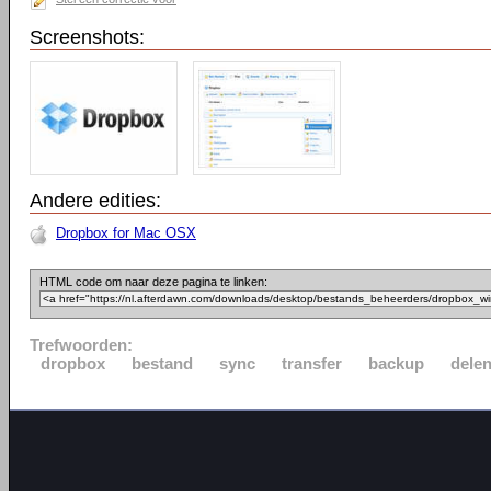
Screenshots:
Andere edities:
Dropbox for Mac OSX
HTML code om naar deze pagina te linken:
Trefwoorden:
dropbox
bestand
sync
transfer
backup
dele