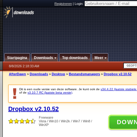
Registreren
|
Login:
Startpagina
Downloads
Top downloads
Meer
8/8/2026 2:18:33 AM
AfterDawn
>
Downloads
>
Desktop
>
Bestandsmanagers
>
Dropbox v2.10.52
Dit is een oude versie van deze software. Je kunt ook de
v34.4.22 (laatste stabiele
of de
v3.10.7 RC (laatste beta versie)
.
Dropbox v2.10.52
Freeware
DOW
Vista / Win10 / Win2k / Win7 / Win8 /
WinXP