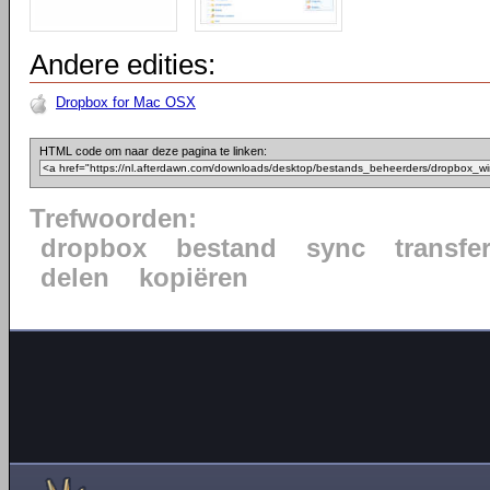
Andere edities:
Dropbox for Mac OSX
HTML code om naar deze pagina te linken:
Trefwoorden:
dropbox
bestand
sync
transfe
delen
kopiëren