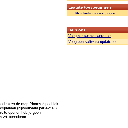
Laatste toevoegingen
Meer laatste toevoegingen
Help ons
Voeg nieuwe software toe
Voeg een software update toe
anden) en de map Photos (specifiek
rspreiden (bijvoorbeeld per e-mail),
nk te openen heb je geen
n vrij benaderen.