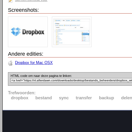
Screenshots:
Andere edities:
Dropbox for Mac OSX
HTML code om naar deze pagina te linken:
Trefwoorden:
dropbox
bestand
sync
transfer
backup
dele