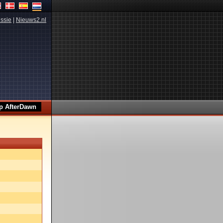
ssie
|
Nieuws2.nl