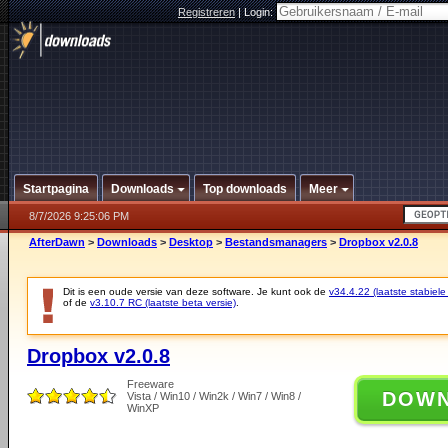
Registreren
|
Login:
Startpagina
Downloads
Top downloads
Meer
8/7/2026 9:25:06 PM
AfterDawn
>
Downloads
>
Desktop
>
Bestandsmanagers
>
Dropbox v2.0.8
Dit is een oude versie van deze software. Je kunt ook de
v34.4.22 (laatste stabiele
of de
v3.10.7 RC (laatste beta versie)
.
Dropbox v2.0.8
Freeware
DOW
Vista / Win10 / Win2k / Win7 / Win8 /
WinXP