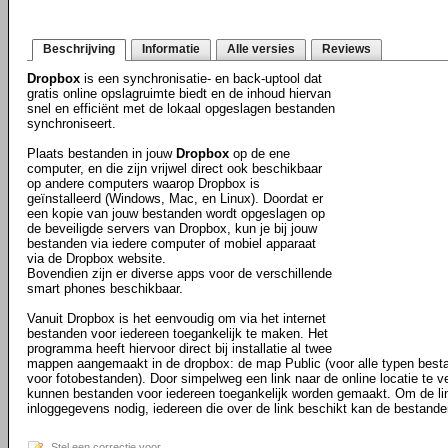
Beschrijving
Informatie
Alle versies
Reviews
Dropbox
is een synchronisatie- en back-uptool dat
gratis online opslagruimte biedt en de inhoud hiervan
snel en efficiënt met de lokaal opgeslagen bestanden
synchroniseert.
Plaats bestanden in jouw
Dropbox
op de ene
computer, en die zijn vrijwel direct ook beschikbaar
op andere computers waarop Dropbox is
geïnstalleerd (Windows, Mac, en Linux). Doordat er
een kopie van jouw bestanden wordt opgeslagen op
de beveiligde servers van Dropbox, kun je bij jouw
bestanden via iedere computer of mobiel apparaat
via de Dropbox website.
Bovendien zijn er diverse apps voor de verschillende
smart phones beschikbaar.
Vanuit Dropbox is het eenvoudig om via het internet
bestanden voor iedereen toegankelijk te maken. Het
programma heeft hiervoor direct bij installatie al twee
mappen aangemaakt in de dropbox: de map Public (voor alle typen best
voor fotobestanden). Door simpelweg een link naar de online locatie te ve
kunnen bestanden voor iedereen toegankelijk worden gemaakt. Om de li
inloggegevens nodig, iedereen die over de link beschikt kan de bestande
Stel een correctie voor