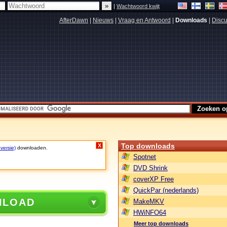
|
Wachtwoord kwijt
AfterDawn
|
Nieuws
|
Vraag en Antwoord
|
Downloads
|
Discu
Top downloads
X
 versie)
downloaden.
Spotnet
DVD Shrink
coverXP Free
QuickPar (nederlands)
NLOAD
MakeMKV
HWiNFO64
Meer top downloads