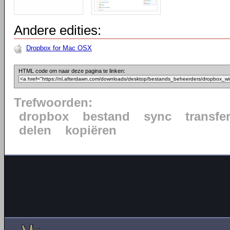
Andere edities:
Dropbox for Mac OSX
HTML code om naar deze pagina te linken:
Trefwoorden:
dropbox
bestand
sync
transfe
delen
kopiëren