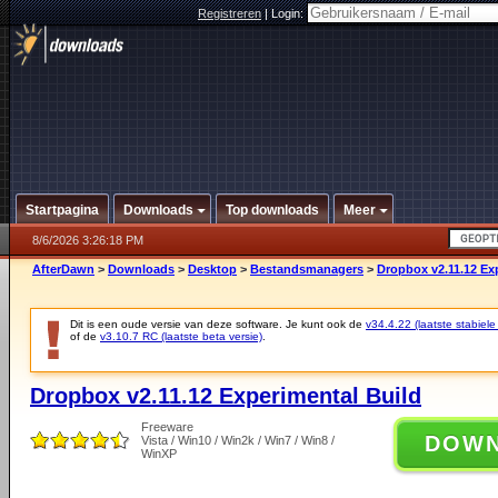
Registreren
|
Login:
Startpagina
Downloads
Top downloads
Meer
8/6/2026 3:26:18 PM
AfterDawn
>
Downloads
>
Desktop
>
Bestandsmanagers
>
Dropbox v2.11.12 Ex
Dit is een oude versie van deze software. Je kunt ook de
v34.4.22 (laatste stabiele
of de
v3.10.7 RC (laatste beta versie)
.
Dropbox v2.11.12 Experimental Build
Freeware
DOW
Vista / Win10 / Win2k / Win7 / Win8 /
WinXP