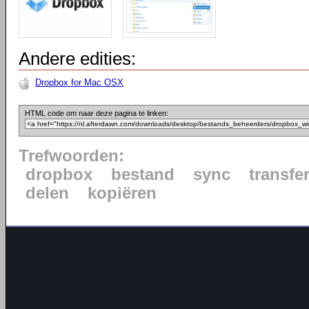
Andere edities:
Dropbox for Mac OSX
HTML code om naar deze pagina te linken:
Trefwoorden:
dropbox
bestand
sync
transfe
delen
kopiëren