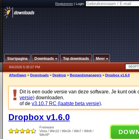
Registreren
|
Login:
Startpagina
Downloads
Top downloads
Meer
8/6/2026 5:35:07 PM
AfterDawn
>
Downloads
>
Desktop
>
Bestandsmanagers
>
Dropbox v1.6.0
Dit is een oude versie van deze software. Je kunt ook
versie)
downloaden.
of de
v3.10.7 RC (laatste beta versie)
.
Dropbox v1.6.0
Freeware
DOW
Vista / Win10 / Win2k / Win7 / Win8 /
WinXP