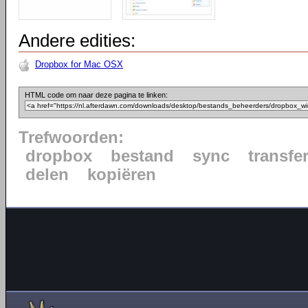
Andere edities:
Dropbox for Mac OSX
HTML code om naar deze pagina te linken:
Trefwoorden:
dropbox
bestand
sync
transfe
delen
kopiëren