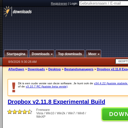
Registreren
|
Login:
Startpagina
Downloads
Top downloads
Meer
8/9/2026 9:30:28 AM
AfterDawn
>
Downloads
>
Desktop
>
Bestandsmanagers
>
Dropbox v2.11.8 Exp
Dit is een oude versie van deze software. Je kunt ook de
v34.4.22 (laatste stabiele
of de
v3.10.7 RC (laatste beta versie)
.
Dropbox v2.11.8 Experimental Build
Freeware
DOW
Vista / Win10 / Win2k / Win7 / Win8 /
WinXP