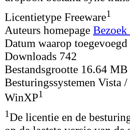
1
Licentietype
Freeware
Auteurs homepage
Bezoek 
Datum waarop toegevoegd
Downloads
742
Bestandsgrootte
16.64 M
Besturingssystemen
Vista 
1
WinXP
1
De licentie en de besturin