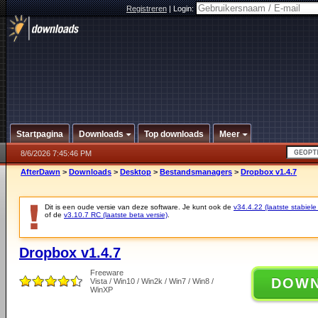
Registreren
|
Login:
Startpagina
Downloads
Top downloads
Meer
8/6/2026 7:45:46 PM
AfterDawn
>
Downloads
>
Desktop
>
Bestandsmanagers
>
Dropbox v1.4.7
Dit is een oude versie van deze software. Je kunt ook de
v34.4.22 (laatste stabiele
of de
v3.10.7 RC (laatste beta versie)
.
Dropbox v1.4.7
Freeware
DOW
Vista / Win10 / Win2k / Win7 / Win8 /
WinXP