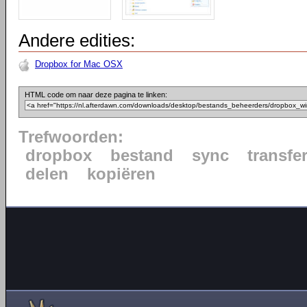
Andere edities:
Dropbox for Mac OSX
HTML code om naar deze pagina te linken:
Trefwoorden:
dropbox
bestand
sync
transfe
delen
kopiëren