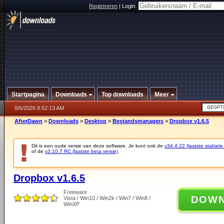
Registreren
|
Login:
Startpagina
Downloads
Top downloads
Meer
8/6/2026 8:52:13 AM
AfterDawn
>
Downloads
>
Desktop
>
Bestandsmanagers
>
Dropbox v1.6.5
Dit is een oude versie van deze software. Je kunt ook de
v34.4.22 (laatste stabiele
of de
v3.10.7 RC (laatste beta versie)
.
Dropbox v1.6.5
Freeware
DOW
Vista / Win10 / Win2k / Win7 / Win8 /
WinXP