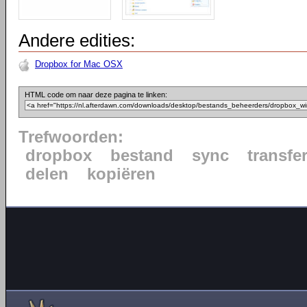
Andere edities:
Dropbox for Mac OSX
HTML code om naar deze pagina te linken:
Trefwoorden:
dropbox
bestand
sync
transfe
delen
kopiëren