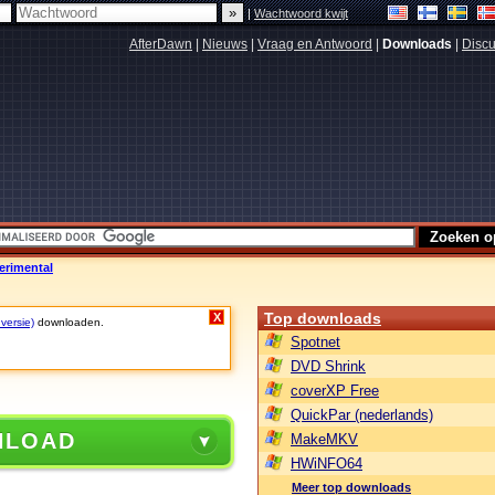
|
Wachtwoord kwijt
AfterDawn
|
Nieuws
|
Vraag en Antwoord
|
Downloads
|
Discu
erimental
Top downloads
X
 versie)
downloaden.
Spotnet
DVD Shrink
coverXP Free
QuickPar (nederlands)
NLOAD
MakeMKV
HWiNFO64
Meer top downloads