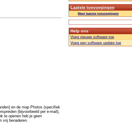
Laatste toevoegingen
Meer laatste toevoegingen
Help ons
Voeg nieuwe software toe
Voeg een software update toe
anden) en de map Photos (specifiek
rspreiden (bijvoorbeeld per e-mail),
nk te openen heb je geen
n vrij benaderen.