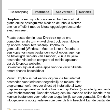
Beschrijving
Informatie
Alle versies
Reviews
Dropbox
is een synchronisatie- en back-uptool dat
gratis online opslagruimte biedt en de inhoud hiervan
snel en efficiënt met de lokaal opgeslagen bestanden
synchroniseert.
Plaats bestanden in jouw
Dropbox
op de ene
computer, en die zijn vrijwel direct ook beschikbaar
op andere computers waarop Dropbox is
geïnstalleerd (Windows, Mac, en Linux). Doordat er
een kopie van jouw bestanden wordt opgeslagen op
de beveiligde servers van Dropbox, kun je bij jouw
bestanden via iedere computer of mobiel apparaat
via de Dropbox website.
Bovendien zijn er diverse apps voor de verschillende
smart phones beschikbaar.
Vanuit Dropbox is het eenvoudig om via het internet
bestanden voor iedereen toegankelijk te maken. Het
programma heeft hiervoor direct bij installatie al twee
mappen aangemaakt in de dropbox: de map Public (voor alle typen best
voor fotobestanden). Door simpelweg een link naar de online locatie te ve
kunnen bestanden voor iedereen toegankelijk worden gemaakt. Om de li
inloggegevens nodig, iedereen die over de link beschikt kan de bestande
Stel een correctie voor