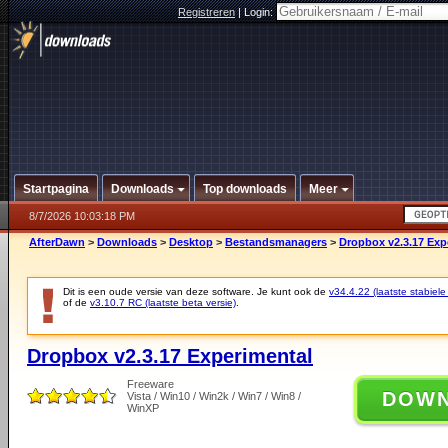
Registreren
|
Login:
Startpagina
Downloads
Top downloads
Meer
8/7/2026 10:03:18 PM
AfterDawn
>
Downloads
>
Desktop
>
Bestandsmanagers
>
Dropbox v2.3.17 Exp
Dit is een oude versie van deze software. Je kunt ook de
v34.4.22 (laatste stabiele
of de
v3.10.7 RC (laatste beta versie)
.
Dropbox v2.3.17 Experimental
Freeware
DOW
Vista / Win10 / Win2k / Win7 / Win8 /
WinXP