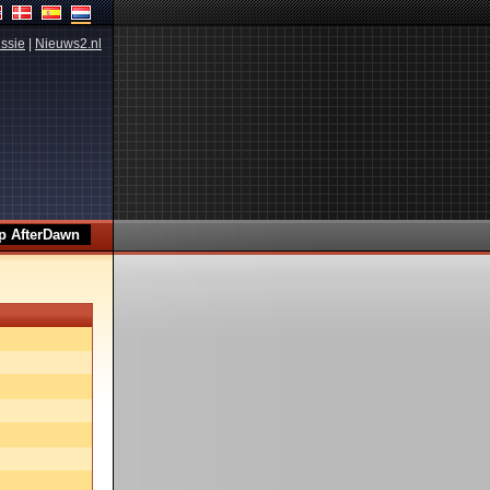
ssie
|
Nieuws2.nl