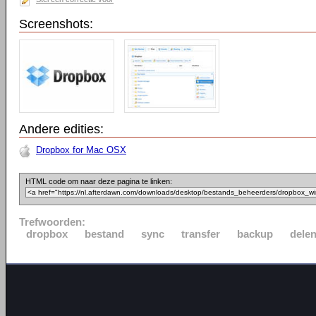
Screenshots:
Andere edities:
Dropbox for Mac OSX
HTML code om naar deze pagina te linken:
Trefwoorden:
dropbox
bestand
sync
transfer
backup
dele