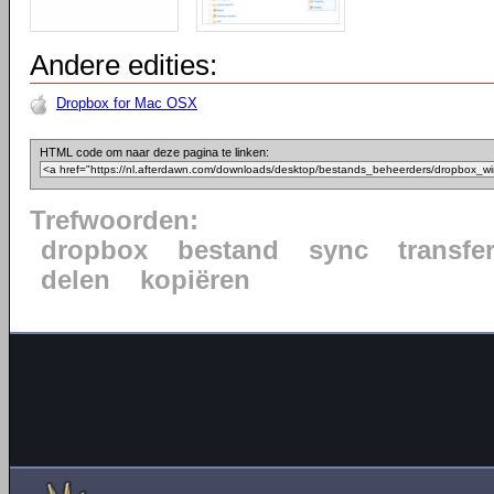
Andere edities:
Dropbox for Mac OSX
HTML code om naar deze pagina te linken:
Trefwoorden:
dropbox
bestand
sync
transfe
delen
kopiëren