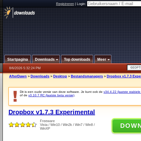
Registreren
|
Login:
Startpagina
Downloads
Top downloads
Meer
8/6/2026 5:32:24 PM
AfterDawn
>
Downloads
>
Desktop
>
Bestandsmanagers
>
Dropbox v1.7.3 Expe
Dit is een oude versie van deze software. Je kunt ook de
v34.4.22 (laatste stabiele
of de
v3.10.7 RC (laatste beta versie)
.
Dropbox v1.7.3 Experimental
Freeware
DOW
Vista / Win10 / Win2k / Win7 / Win8 /
WinXP