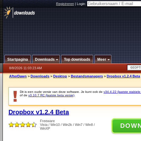
Registreren
|
Login:
Startpagina
Downloads
Top downloads
Meer
8/8/2026 11:03:23 AM
AfterDawn
>
Downloads
>
Desktop
>
Bestandsmanagers
>
Dropbox v1.2.4 Beta
Dit is een oude versie van deze software. Je kunt ook de
v34.4.22 (laatste stabiele
of de
v3.10.7 RC (laatste beta versie)
.
Dropbox v1.2.4 Beta
Freeware
DOW
Vista / Win10 / Win2k / Win7 / Win8 /
WinXP