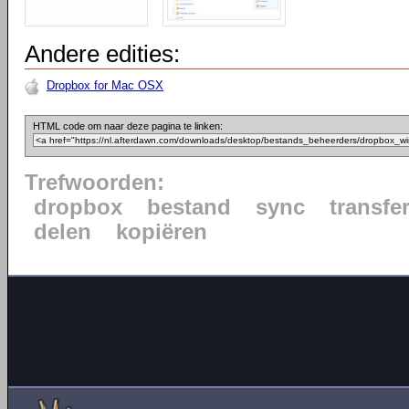
Andere edities:
Dropbox for Mac OSX
HTML code om naar deze pagina te linken:
Trefwoorden:
dropbox
bestand
sync
transfe
delen
kopiëren