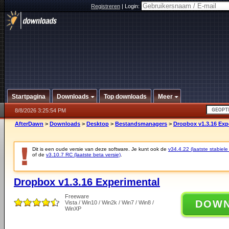
Registreren
|
Login:
Startpagina
Downloads
Top downloads
Meer
8/8/2026 3:25:54 PM
AfterDawn
>
Downloads
>
Desktop
>
Bestandsmanagers
>
Dropbox v1.3.16 Exp
Dit is een oude versie van deze software. Je kunt ook de
v34.4.22 (laatste stabiele
of de
v3.10.7 RC (laatste beta versie)
.
Dropbox v1.3.16 Experimental
Freeware
DOW
Vista / Win10 / Win2k / Win7 / Win8 /
WinXP