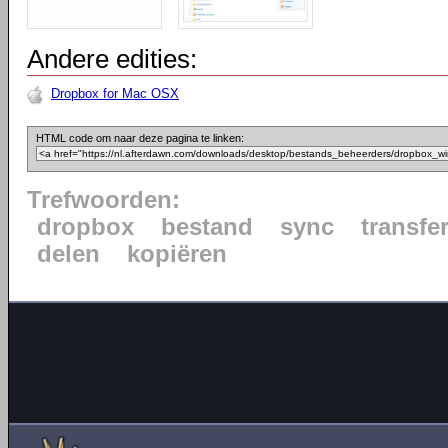
Andere edities:
Dropbox for Mac OSX
HTML code om naar deze pagina te linken:
Trefwoorden:
dropbox
bestand
sync
transfe
delen
kopiëren