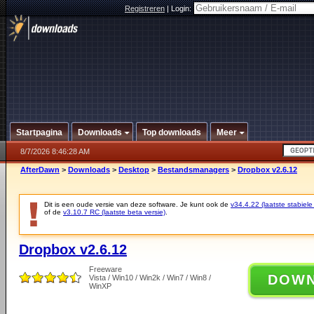
Registreren
|
Login:
Startpagina
Downloads
Top downloads
Meer
8/7/2026 8:46:28 AM
AfterDawn
>
Downloads
>
Desktop
>
Bestandsmanagers
>
Dropbox v2.6.12
Dit is een oude versie van deze software. Je kunt ook de
v34.4.22 (laatste stabiele
of de
v3.10.7 RC (laatste beta versie)
.
Dropbox v2.6.12
Freeware
DOW
Vista / Win10 / Win2k / Win7 / Win8 /
WinXP