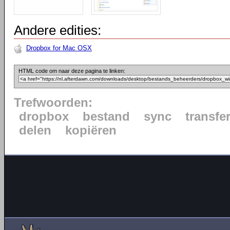
Andere edities:
Dropbox for Mac OSX
HTML code om naar deze pagina te linken:
Trefwoorden:
dropbox
bestand
sync
transfe
delen
kopiëren