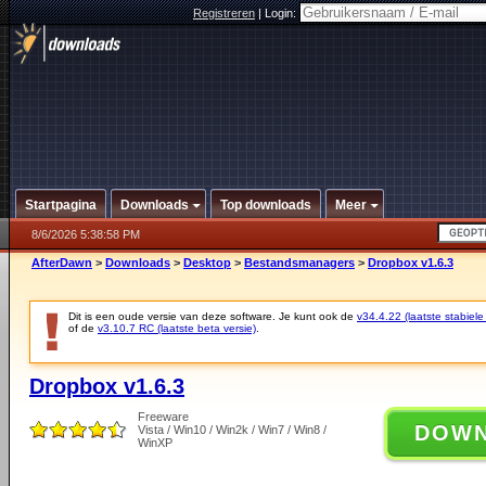
Registreren
|
Login:
Startpagina
Downloads
Top downloads
Meer
8/6/2026 5:38:58 PM
AfterDawn
>
Downloads
>
Desktop
>
Bestandsmanagers
>
Dropbox v1.6.3
Dit is een oude versie van deze software. Je kunt ook de
v34.4.22 (laatste stabiele
of de
v3.10.7 RC (laatste beta versie)
.
Dropbox v1.6.3
Freeware
DOW
Vista / Win10 / Win2k / Win7 / Win8 /
WinXP