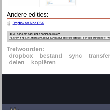
Andere edities:
Dropbox for Mac OSX
HTML code om naar deze pagina te linken:
Trefwoorden:
dropbox
bestand
sync
transfe
delen
kopiëren