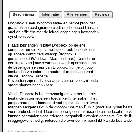
Beschrijving
Informatie
Alle versies
Reviews
Dropbox
is een synchronisatie- en back-uptool dat
gratis online opslagruimte biedt en de inhoud hiervan
snel en efficiënt met de lokaal opgeslagen bestanden
synchroniseert.
Plaats bestanden in jouw
Dropbox
op de ene
computer, en die zijn vrijwel direct ook beschikbaar
op andere computers waarop Dropbox is
geïnstalleerd (Windows, Mac, en Linux). Doordat er
een kopie van jouw bestanden wordt opgeslagen op
de beveiligde servers van Dropbox, kun je bij jouw
bestanden via iedere computer of mobiel apparaat
via de Dropbox website.
Bovendien zijn er diverse apps voor de verschillende
smart phones beschikbaar.
Vanuit Dropbox is het eenvoudig om via het internet
bestanden voor iedereen toegankelijk te maken. Het
programma heeft hiervoor direct bij installatie al twee
mappen aangemaakt in de dropbox: de map Public (voor alle typen best
voor fotobestanden). Door simpelweg een link naar de online locatie te ve
kunnen bestanden voor iedereen toegankelijk worden gemaakt. Om de li
inloggegevens nodig, iedereen die over de link beschikt kan de bestande
Stel een correctie voor