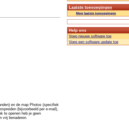
Laatste toevoegingen
Meer laatste toevoegingen
Help ons
Voeg nieuwe software toe
Voeg een software update toe
anden) en de map Photos (specifiek
rspreiden (bijvoorbeeld per e-mail),
nk te openen heb je geen
n vrij benaderen.