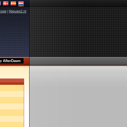
ssie
|
Nieuws2.nl