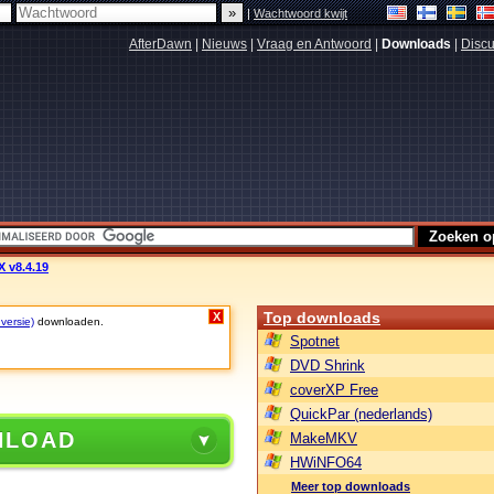
|
Wachtwoord kwijt
AfterDawn
|
Nieuws
|
Vraag en Antwoord
|
Downloads
|
Discu
 v8.4.19
Top downloads
X
 versie)
downloaden.
Spotnet
DVD Shrink
coverXP Free
QuickPar (nederlands)
NLOAD
MakeMKV
HWiNFO64
Meer top downloads