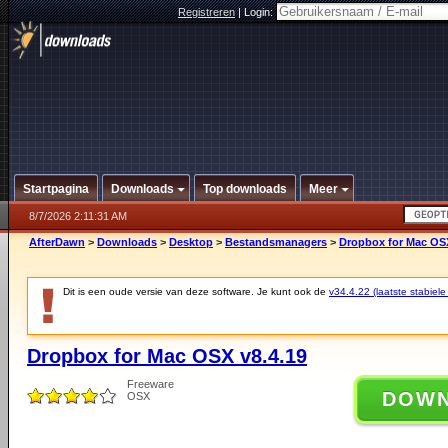
Registreren
|
Login:
Startpagina
Downloads
Top downloads
Meer
8/7/2026 2:11:31 AM
AfterDawn
>
Downloads
>
Desktop
>
Bestandsmanagers
>
Dropbox for Mac OSX
Dit is een oude versie van deze software. Je kunt ook de
v34.4.22 (laatste stabiele
Dropbox for Mac OSX v8.4.19
Freeware
DOW
OSX